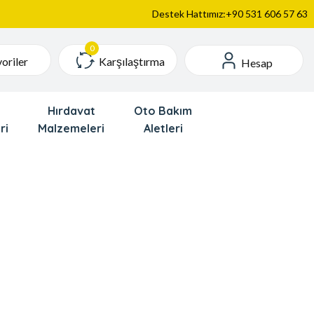
Destek Hattımız:+90 531 606 57 63
Karşılaştırma
oriler
Hesap
Hırdavat
Oto Bakım
ri
Malzemeleri
Aletleri