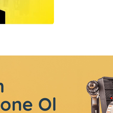
n
one Ol