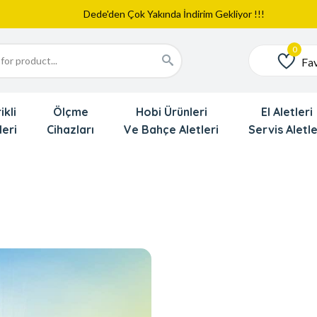
Web Sitemiz Yayında
Yeni Eklenen Ürünlerimizi İnceledinizmi ?
Dede'den Çok Yakında İndirim Gekliyor !!!
Fav
Favoriler
ikli
Ölçme
Hobi Ürünleri
El Aletleri
leri
Cihazları
Ve Bahçe Aletleri
Servis Aletle