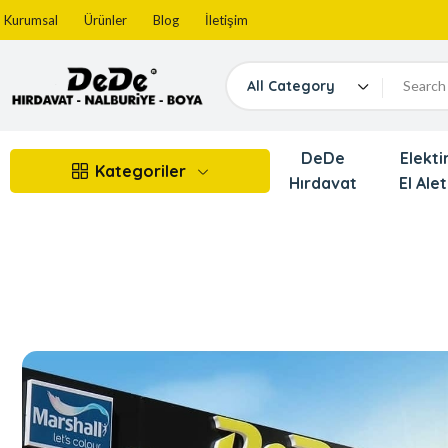
Kurumsal
Ürünler
Blog
İletişim
All Category
DeDe
Elektir
Kategoriler
Hırdavat
El Alet