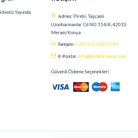
itemiz Yayında
Adres:
Pirebi, Taşcami
Uzunharmanlar Cd NO:114/A, 42010
Meram/Konya
İletişim:
(+90) 531 606 57 63
E-Posta:
info@dedehirdavat.com
Güvenli Ödeme Seçenekleri
Müşteri destek ekibimiz
sorularınızı yanıtlamak için burada.
Bize herşeyi sorabilirsiniz.
Merhaba , size nasıl yardımcı
olabilirim ?