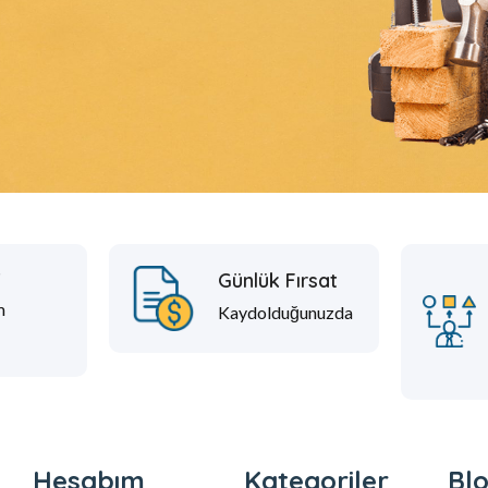
t
Günlük Fırsat
m
Kaydolduğunuzda
Hesabım
Kategoriler
Blo