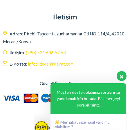
İletişim
Adres:
Pirebi, Taşcami Uzunharmanlar Cd NO:114/A, 42010
Meram/Konya
İletişim:
(+90) 531 606 57 63
E-Posta:
info@dedehirdavat.com
Güvenli Ödeme Seçenekleri
Müşteri destek ekibimiz sorularınızı
yanıtlamak için burada. Bize herşeyi
sorabilirsiniz.
Merhaba , size nasıl yardımcı
olabilirim ?
© 2024, Liabil Dizayn