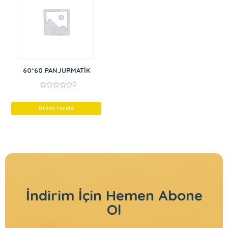
60*60 PANJURMATİK
0
0
out
of
Ürünü İncele
5
İndirim İçin
Hemen Abone
Ol