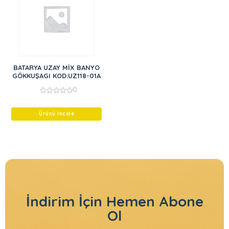
BATARYA UZAY MİX BANYO
GÖKKUŞAGI KOD:UZ118-01A
0
0
out
of
Ürünü İncele
5
İndirim İçin
Hemen Abone
Ol