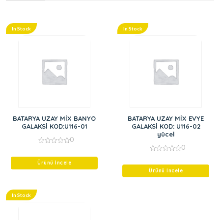
In Stock
In Stock
BATARYA UZAY MİX BANYO
BATARYA UZAY MİX EVYE
GALAKSİ KOD:U116-01
GALAKSİ KOD: U116-02
yücel
0
0
0
out
0
of
Ürünü İncele
out
5
of
Ürünü İncele
5
In Stock