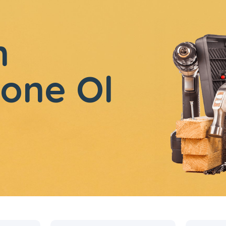
n
one Ol