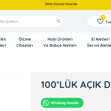
Web Sitemiz Yayında
Yeni Eklenen Ürünlerimizi İnceledinizmi ?
Dede'den Çok Yakında İndirim Gekliyor !!!
Fav
Favoriler
ikli
Ölçme
Hobi Ürünleri
El Aletleri
leri
Cihazları
Ve Bahçe Aletleri
Servis Aletle
100’LÜK AÇIK 
Whatsap Destek