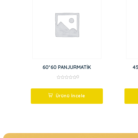
60*60 PANJURMATİK
4
0
0
out
of
5
Ürünü İncele