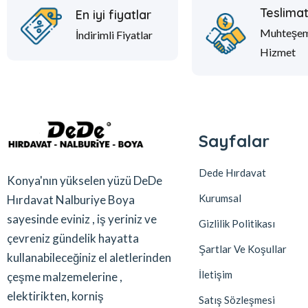
Teslima
En iyi fiyatlar
Muhteşe
İndirimli Fiyatlar
Hizmet
Sayfalar
Dede Hırdavat
Konya'nın yükselen yüzü DeDe
Kurumsal
Hırdavat Nalburiye Boya
sayesinde eviniz , iş yeriniz ve
Gizlilik Politikası
çevreniz gündelik hayatta
Şartlar Ve Koşullar
kullanabileceğiniz el aletlerinden
İletişim
çeşme malzemelerine ,
elektirikten, korniş
Satış Sözleşmesi