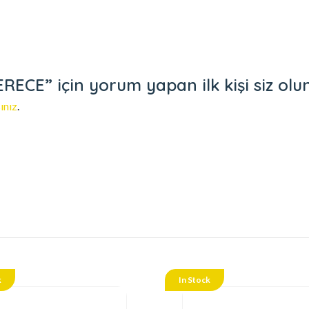
ECE” için yorum yapan ilk kişi siz olu
ınız
.
k
In Stock