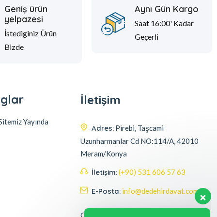
Geniş ürün
Aynı Gün Kargo
yelpazesi
Saat 16:00' Kadar
İstediginiz Ürün
Geçerli
Bizde
glar
İletişim
itemiz Yayında
Adres:
Pirebi, Taşcami
Uzunharmanlar Cd NO:114/A, 42010
Meram/Konya
İletişim:
(+90) 531 606 57 63
E-Posta:
info@dedehirdavat.com
Güvenli Ödeme Seçenekleri
Müşteri destek ekibimiz