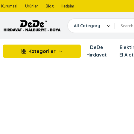
Kurumsal
Ürünler
Blog
İletişim
All Category
DeDe
Elektir
Kategoriler
Hırdavat
El Alet