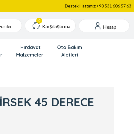
Destek Hattımız:+90 531 606 57 63
Karşılaştırma
oriler
Hesap
Hırdavat
Oto Bakım
ri
Malzemeleri
Aletleri
DİRSEK 45 DERECE