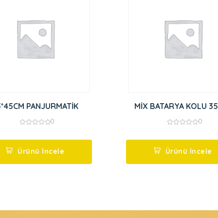
5*45CM PANJURMATİK
MİX BATARYA KOLU 35
0
0
0
0
out
out
of
of
5
5
Ürünü İncele
Ürünü İncele