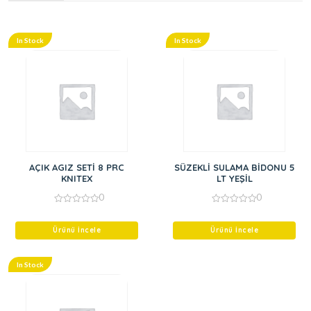
In Stock
In Stock
AÇIK AGIZ SETİ 8 PRC
SÜZEKLİ SULAMA BİDONU 5
KNITEX
LT YEŞİL
0
0
0
0
out
out
of
of
Ürünü İncele
Ürünü İncele
5
5
In Stock