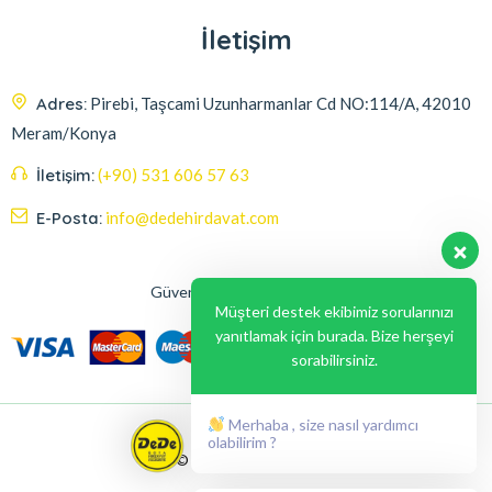
İletişim
Adres:
Pirebi, Taşcami Uzunharmanlar Cd NO:114/A, 42010
Meram/Konya
İletişim:
(+90) 531 606 57 63
E-Posta:
info@dedehirdavat.com
Güvenli Ödeme Seçenekleri
Müşteri destek ekibimiz sorularınızı
yanıtlamak için burada. Bize herşeyi
sorabilirsiniz.
Merhaba , size nasıl yardımcı
olabilirim ?
© 2024, Liabil Dizayn