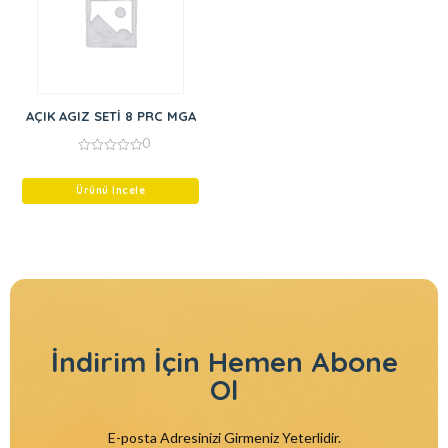
AÇIK AGIZ SETİ 8 PRC MGA
0
0
out
of
Ürünü İncele
5
İndirim İçin
Hemen Abone
Ol
E-posta Adresinizi Girmeniz Yeterlidir.