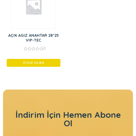
AÇIK AGIZ ANAHTAR 28*25
VIP-TEC
0
0
out
of
Ürünü İncele
5
İndirim İçin
Hemen Abone
Ol