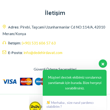
İletişim
Adres:
Pirebi, Taşcami Uzunharmanlar Cd NO:114/A, 42010
Meram/Konya
İletişim:
(+90) 531 606 57 63
E-Posta:
info@dedehirdavat.com
Güvenli Ödeme Seçenekleri
Müşteri destek ekibimiz sorularınızı
yanıtlamak için burada. Bize herşeyi
sorabilirsiniz.
Merhaba , size nasıl yardımcı
olabilirim ?
© 2024, Liabil Dizayn