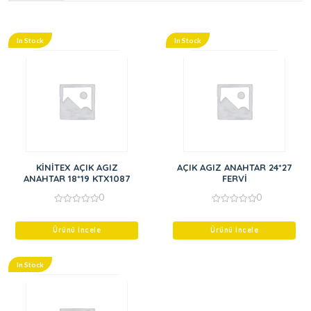
In Stock
In Stock
KİNİTEX AÇIK AGIZ
AÇIK AGIZ ANAHTAR 24*27
ANAHTAR 18*19 KTX1087
FERVİ
0
0
0
0
out
out
of
of
Ürünü İncele
Ürünü İncele
5
5
In Stock