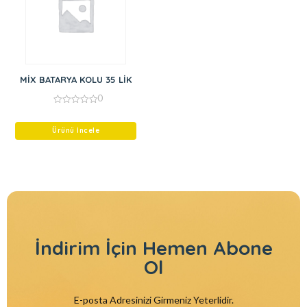
MİX BATARYA KOLU 35 LİK
0
0
out
of
Ürünü İncele
5
İndirim İçin
Hemen Abone
Ol
E-posta Adresinizi Girmeniz Yeterlidir.