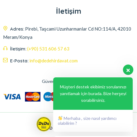
İletişim
Adres:
Pirebi, Taşcami Uzunharmanlar Cd NO:114/A, 42010
Meram/Konya
İletişim:
(+90) 531 606 57 63
E-Posta:
info@dedehirdavat.com
Güvenli Ödeme Seçenekleri
Müşteri destek ekibimiz sorularınızı
yanıtlamak için burada. Bize herşeyi
sorabilirsiniz.
Merhaba , size nasıl yardımcı
olabilirim ?
© 2024, Liabil Dizayn