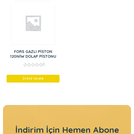
FORS GAZLI PİSTON
120NİW DOLAP PİSTONU
0
0
out
of
Ürünü İncele
5
İndirim İçin
Hemen Abone