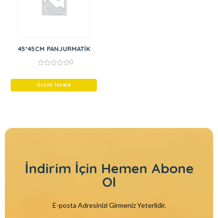
45*45CM PANJURMATİK
0
0
out
of
Ürünü İncele
5
İndirim İçin
Hemen Abone
Ol
E-posta Adresinizi Girmeniz Yeterlidir.