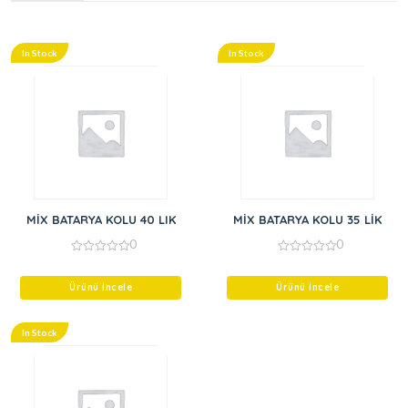
In Stock
In Stock
MİX BATARYA KOLU 40 LIK
MİX BATARYA KOLU 35 LİK
0
0
0
0
out
out
of
of
Ürünü İncele
Ürünü İncele
5
5
In Stock