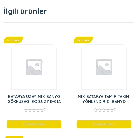
İlgili ürünler
In Stock
In Stock
BATARYA UZAY MİX BANYO
MİX BATARYA TAMİR TAKIMI
GÖKKUŞAGI KOD:UZ118-01A
YÖNLENDİRİCİ BANYO
0
0
0
0
out
out
of
of
Ürünü İncele
Ürünü İncele
5
5