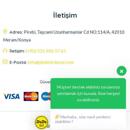
İletişim
Adres:
Pirebi, Taşcami Uzunharmanlar Cd NO:114/A, 42010
Meram/Konya
İletişim:
(+90) 531 606 57 63
E-Posta:
info@dedehirdavat.com
Güvenli Ödeme Seçenekleri
Müşteri destek ekibimiz sorularınızı
yanıtlamak için burada. Bize herşeyi
sorabilirsiniz.
Merhaba , size nasıl yardımcı
olabilirim ?
© 2024, Liabil Dizayn