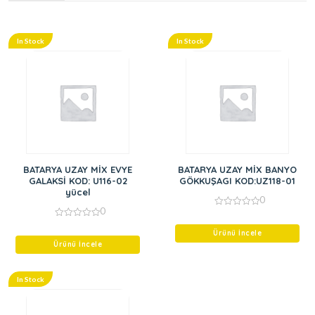
In Stock
In Stock
BATARYA UZAY MİX EVYE
BATARYA UZAY MİX BANYO
GALAKSİ KOD: U116-02
GÖKKUŞAGI KOD:UZ118-01
yücel
0
0
0
out
0
of
out
Ürünü İncele
5
of
Ürünü İncele
5
In Stock