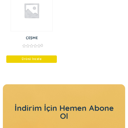
ÇEŞME
0
0
out
of
Ürünü İncele
5
İndirim İçin
Hemen Abone
Ol