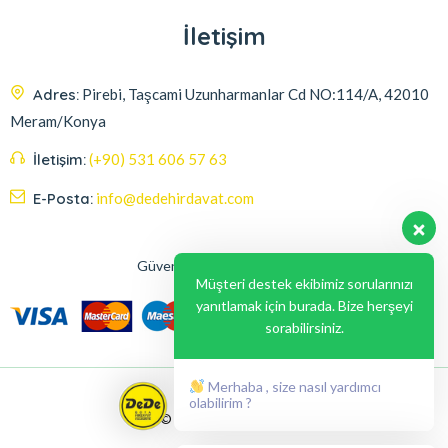
İletişim
Adres:
Pirebi, Taşcami Uzunharmanlar Cd NO:114/A, 42010
Meram/Konya
İletişim:
(+90) 531 606 57 63
E-Posta:
info@dedehirdavat.com
Güvenli Ödeme Seçenekleri
Müşteri destek ekibimiz sorularınızı
yanıtlamak için burada. Bize herşeyi
sorabilirsiniz.
Merhaba , size nasıl yardımcı
olabilirim ?
© 2024, Liabil Dizayn