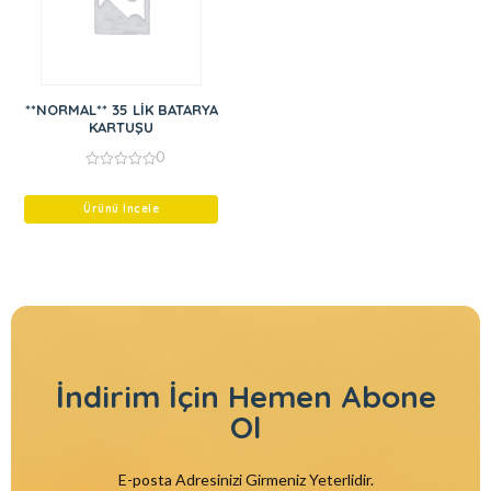
**NORMAL** 35 LİK BATARYA
KARTUŞU
0
0
out
of
Ürünü İncele
5
İndirim İçin
Hemen Abone
Ol
E-posta Adresinizi Girmeniz Yeterlidir.