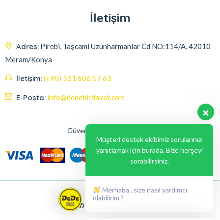
İletişim
Adres:
Pirebi, Taşcami Uzunharmanlar Cd NO:114/A, 42010
Meram/Konya
İletişim:
(+90) 531 606 57 63
E-Posta:
info@dedehirdavat.com
Güvenli Ödeme Seçenekleri
Müşteri destek ekibimiz sorularınızı
yanıtlamak için burada. Bize herşeyi
sorabilirsiniz.
Merhaba , size nasıl yardımcı
olabilirim ?
© 2024, Liabil Dizayn