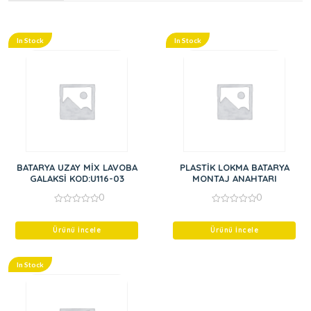
In Stock
In Stock
BATARYA UZAY MİX LAVOBA
PLASTİK LOKMA BATARYA
GALAKSİ KOD:U116-03
MONTAJ ANAHTARI
0
0
0
0
out
out
of
of
Ürünü İncele
Ürünü İncele
5
5
In Stock