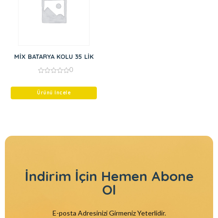
MİX BATARYA KOLU 35 LİK
0
0
out
of
Ürünü İncele
5
İndirim İçin
Hemen Abone
Ol
E-posta Adresinizi Girmeniz Yeterlidir.