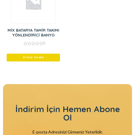
MİX BATARYA TAMİR TAKIMI
YÖNLENDİRİCİ BANYO
0
0
out
of
Ürünü İncele
5
İndirim İçin
Hemen Abone
Ol
E-posta Adresinizi Girmeniz Yeterlidir.