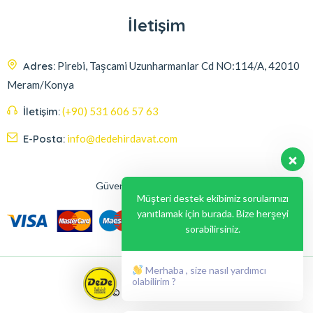
İletişim
Adres:
Pirebi, Taşcami Uzunharmanlar Cd NO:114/A, 42010
Meram/Konya
İletişim:
(+90) 531 606 57 63
E-Posta:
info@dedehirdavat.com
Güvenli Ödeme Seçenekleri
Müşteri destek ekibimiz sorularınızı
yanıtlamak için burada. Bize herşeyi
sorabilirsiniz.
Merhaba , size nasıl yardımcı
olabilirim ?
© 2024, Liabil Dizayn