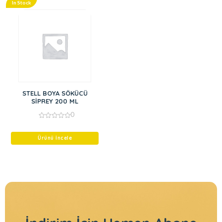
In Stock
STELL BOYA SÖKÜCÜ
SİPREY 200 ML
0
0
out
of
Ürünü İncele
5