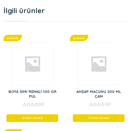
İlgili ürünler
In Stock
In Stock
BOYA SİMİ RENKLİ 100 GR
AHŞAP MACUNU 200 ML
PUL
ÇAM
0
0
0
0
out
out
of
of
Ürünü İncele
Ürünü İncele
5
5