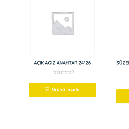
AÇIK AGIZ ANAHTAR 24*26
SÜZE
0
0
out
of
5
Ürünü İncele