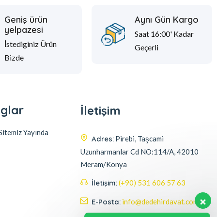
Geniş ürün
Aynı Gün Kargo
yelpazesi
Saat 16:00' Kadar
İstediginiz Ürün
Geçerli
Bizde
glar
İletişim
itemiz Yayında
Adres:
Pirebi, Taşcami
Uzunharmanlar Cd NO:114/A, 42010
Meram/Konya
İletişim:
(+90) 531 606 57 63
E-Posta:
info@dedehirdavat.com