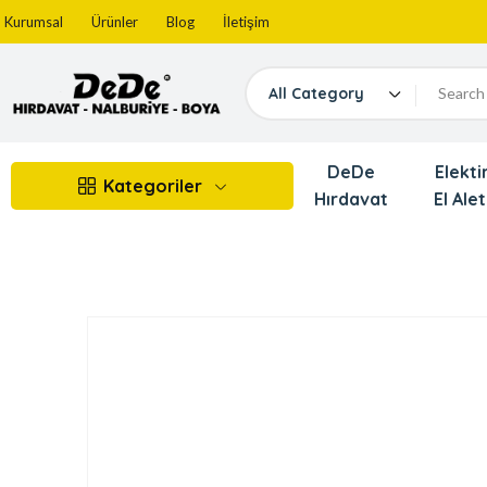
Kurumsal
Ürünler
Blog
İletişim
All Category
DeDe
Elektir
Kategoriler
Hırdavat
El Alet