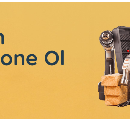
n
one Ol