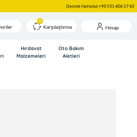
Destek Hattımız:+90 531 606 57 63
Karşılaştırma
oriler
Hesap
Hırdavat
Oto Bakım
ri
Malzemeleri
Aletleri