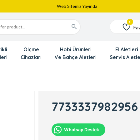
Web Sitemiz Yayında
Yeni Eklenen Ürünlerimizi İnceledinizmi ?
Dede'den Çok Yakında İndirim Gekliyor !!!
Fav
Favoriler
ikli
Ölçme
Hobi Ürünleri
El Aletleri
leri
Cihazları
Ve Bahçe Aletleri
Servis Aletle
7733337982956
Whatsap Destek