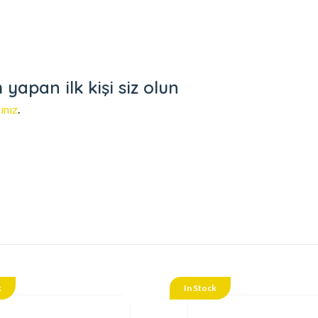
yapan ilk kişi siz olun
ınız
.
k
In Stock