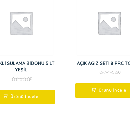
KLİ SULAMA BİDONU 5 LT
AÇIK AGIZ SETİ 8 PRC 
YEŞİL
0
0
0
out
0
of
out
5
Ürünü İncele
of
5
Ürünü İncele