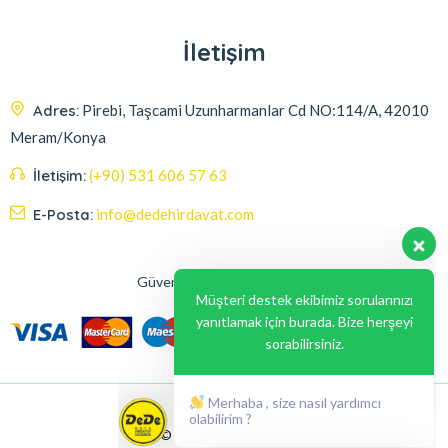
İletişim
Adres:
Pirebi, Taşcami Uzunharmanlar Cd NO:114/A, 42010
Meram/Konya
İletişim:
(+90) 531 606 57 63
E-Posta:
info@dedehirdavat.com
Güvenli Ödeme Seçenekleri
Müşteri destek ekibimiz sorularınızı
yanıtlamak için burada. Bize herşeyi
sorabilirsiniz.
Merhaba , size nasıl yardımcı
olabilirim ?
© 2024, Liabil Dizayn