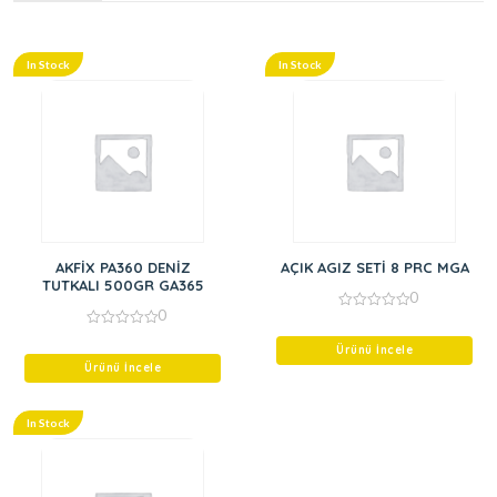
In Stock
In Stock
AKFİX PA360 DENİZ
AÇIK AGIZ SETİ 8 PRC MGA
TUTKALI 500GR GA365
0
0
0
out
0
of
out
Ürünü İncele
5
of
Ürünü İncele
5
In Stock