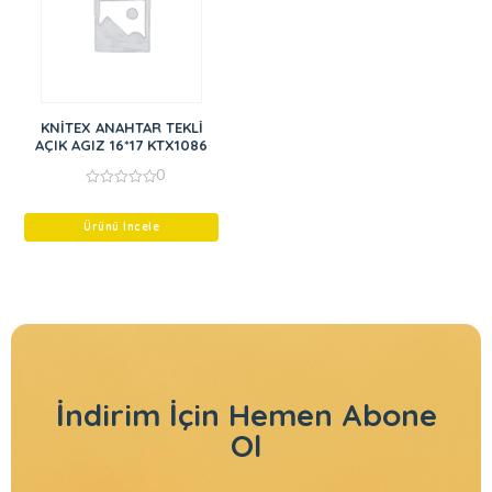
KNİTEX ANAHTAR TEKLİ
AÇIK AGIZ 16*17 KTX1086
0
0
out
of
Ürünü İncele
5
İndirim İçin
Hemen Abone
Ol