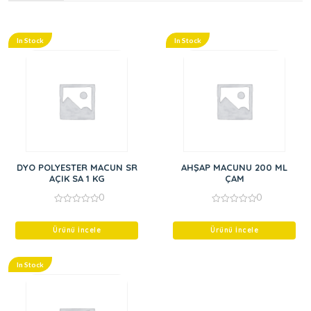
In Stock
In Stock
DYO POLYESTER MACUN SR
AHŞAP MACUNU 200 ML
AÇIK SA 1 KG
ÇAM
0
0
0
0
out
out
of
of
Ürünü İncele
Ürünü İncele
5
5
In Stock