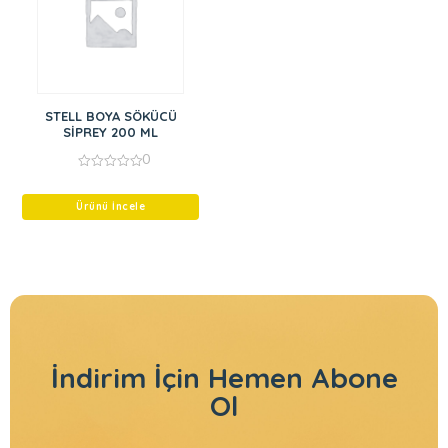
STELL BOYA SÖKÜCÜ
SİPREY 200 ML
0
0
out
of
Ürünü İncele
5
İndirim İçin
Hemen Abone
Ol