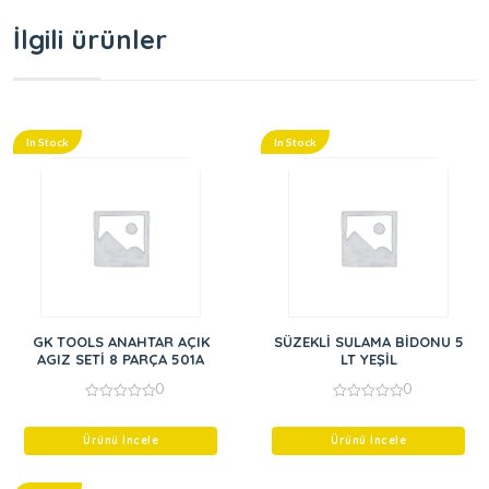
İlgili ürünler
In Stock
In Stock
GK TOOLS ANAHTAR AÇIK
SÜZEKLİ SULAMA BİDONU 5
AGIZ SETİ 8 PARÇA 501A
LT YEŞİL
0
0
0
0
out
out
of
of
Ürünü İncele
Ürünü İncele
5
5