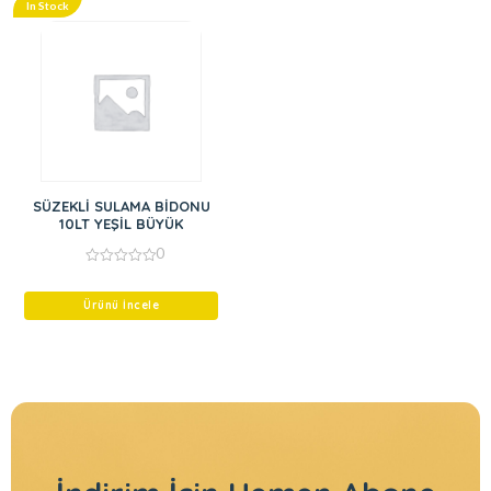
In Stock
SÜZEKLİ SULAMA BİDONU
10LT YEŞİL BÜYÜK
0
0
out
of
Ürünü İncele
5