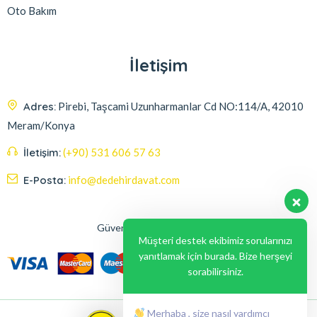
Oto Bakım
İletişim
Adres:
Pirebi, Taşcami Uzunharmanlar Cd NO:114/A, 42010
Meram/Konya
İletişim:
(+90) 531 606 57 63
E-Posta:
info@dedehirdavat.com
Güvenli Ödeme Seçenekleri
Müşteri destek ekibimiz sorularınızı
yanıtlamak için burada. Bize herşeyi
sorabilirsiniz.
Merhaba , size nasıl yardımcı