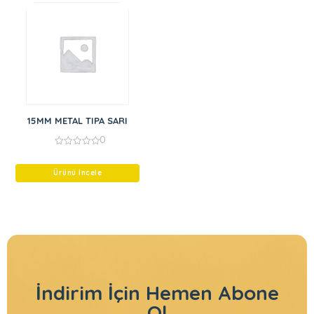
15MM METAL TIPA SARI
0
0
out
of
Ürünü İncele
5
İndirim İçin
Hemen Abone
Ol