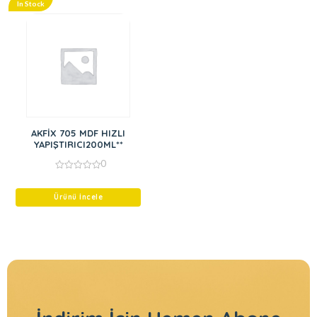
In Stock
AKFİX 705 MDF HIZLI
YAPIŞTIRICI200ML**
0
0
out
of
Ürünü İncele
5