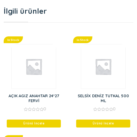
İlgili ürünler
In Stock
In Stock
AÇIK AGIZ ANAHTAR 24*27
SELSİX DENİZ TUTKAL 500
FERVİ
ML
0
0
0
0
out
out
of
of
Ürünü İncele
Ürünü İncele
5
5