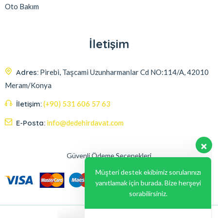
Oto Bakım
İletişim
Adres:
Pirebi, Taşcami Uzunharmanlar Cd NO:114/A, 42010
Meram/Konya
İletişim:
(+90) 531 606 57 63
E-Posta:
info@dedehirdavat.com
Güvenli Ödeme Seçenekleri
Müşteri destek ekibimiz sorularınızı
yanıtlamak için burada. Bize herşeyi
sorabilirsiniz.
Merhaba , size nasıl yardımcı