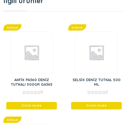
İlgili ürünler
In Stock
In Stock
AKFİX PA360 DENİZ
SELSİX DENİZ TUTKAL 500
TUTKALI 500GR GA365
ML
0
0
0
0
out
out
of
of
Ürünü İncele
Ürünü İncele
5
5
In Stock