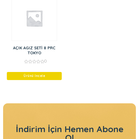
AÇIK AGIZ SETİ 8 PRC
TOKYO
0
0
out
of
Ürünü İncele
5
İndirim İçin
Hemen Abone
Ol