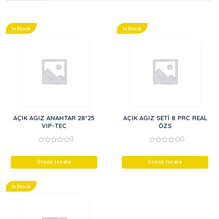
In Stock
In Stock
AÇIK AGIZ ANAHTAR 28*25
AÇIK AGIZ SETİ 8 PRC REAL
VIP-TEC
ÖZS
0
0
0
0
out
out
of
of
Ürünü İncele
Ürünü İncele
5
5
In Stock