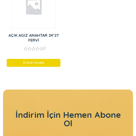
AÇIK AGIZ ANAHTAR 24*27
FERVİ
0
0
out
of
Ürünü İncele
5
İndirim İçin
Hemen Abone
Ol