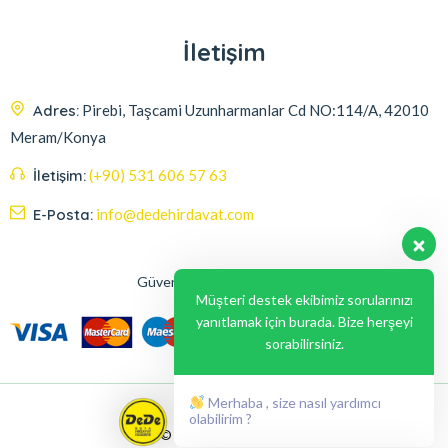
İletişim
Adres:
Pirebi, Taşcami Uzunharmanlar Cd NO:114/A, 42010
Meram/Konya
İletişim:
(+90) 531 606 57 63
E-Posta:
info@dedehirdavat.com
Güvenli Ödeme Seçenekleri
Müşteri destek ekibimiz sorularınızı
yanıtlamak için burada. Bize herşeyi
sorabilirsiniz.
Merhaba , size nasıl yardımcı
olabilirim ?
© 2024, Liabil Dizayn