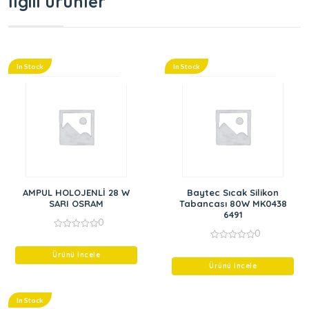
İlgili ürünler
In Stock
In Stock
AMPUL HOLOJENLİ 28 W
Baytec Sıcak Silikon
SARI OSRAM
Tabancası 80W MK0438
6491
0
0
0
out
0
of
Ürünü İncele
out
5
of
Ürünü İncele
5
In Stock