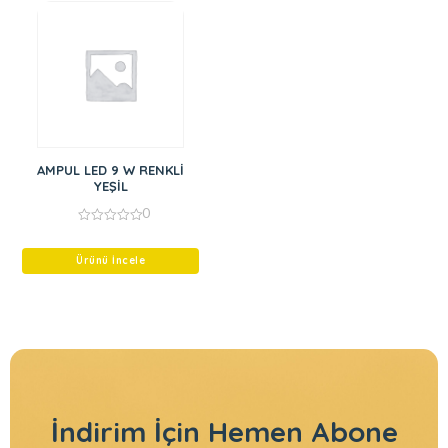
AMPUL LED 9 W RENKLİ
YEŞİL
0
0
out
of
Ürünü İncele
5
İndirim İçin
Hemen Abone