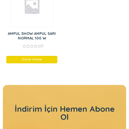
AMPUL SHOW AMPUL SARI
NORMAL 100 W
0
0
out
of
Ürünü İncele
5
İndirim İçin
Hemen Abone
Ol