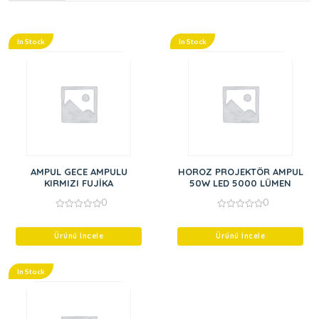
In Stock
In Stock
AMPUL GECE AMPULU
HOROZ PROJEKTÖR AMPUL
KIRMIZI FUJİKA
50W LED 5000 LÜMEN
0
0
0
0
out
out
of
of
Ürünü İncele
Ürünü İncele
5
5
In Stock