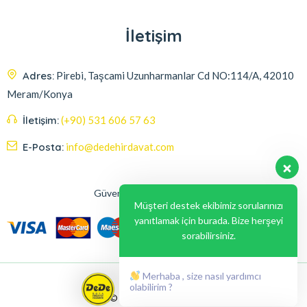
İletişim
Adres:
Pirebi, Taşcami Uzunharmanlar Cd NO:114/A, 42010
Meram/Konya
İletişim:
(+90) 531 606 57 63
E-Posta:
info@dedehirdavat.com
Güvenli Ödeme Seçenekleri
Müşteri destek ekibimiz sorularınızı
yanıtlamak için burada. Bize herşeyi
sorabilirsiniz.
Merhaba , size nasıl yardımcı
olabilirim ?
© 2024, Liabil Dizayn