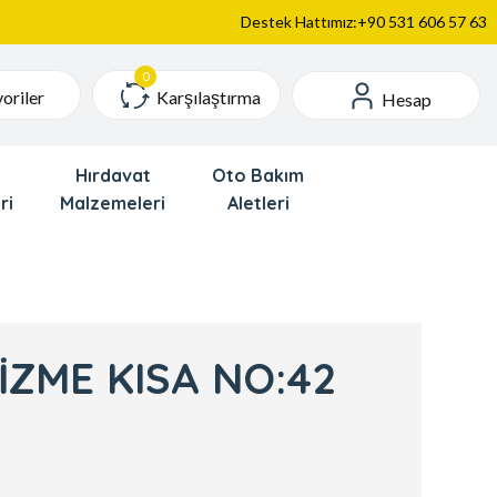
Destek Hattımız:+90 531 606 57 63
Karşılaştırma
oriler
Hesap
Hırdavat
Oto Bakım
ri
Malzemeleri
Aletleri
İZME KISA NO:42