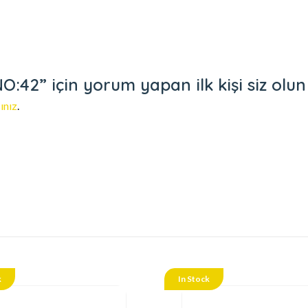
42” için yorum yapan ilk kişi siz olun
ınız
.
k
In Stock