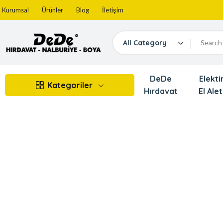
Kurumsal
Ürünler
Blog
İletişim
All Category
DeDe
Elektir
Kategoriler
Hırdavat
El Alet