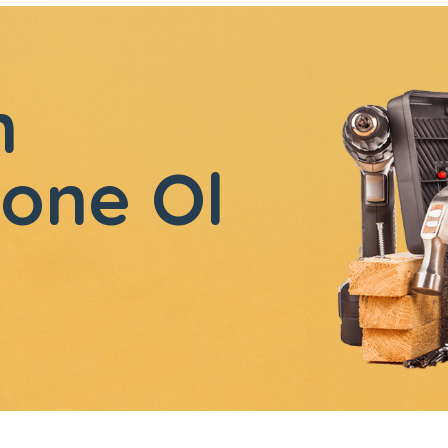
n
one Ol