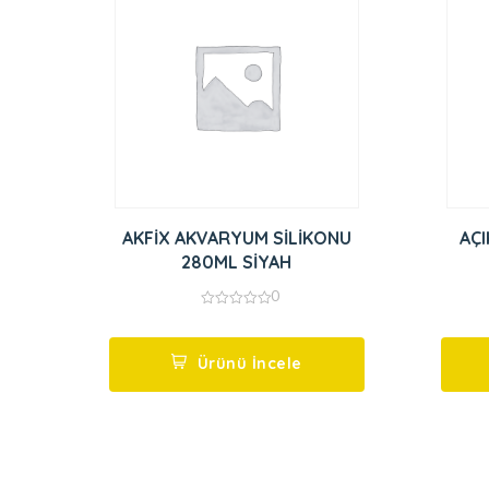
AKFİX AKVARYUM SİLİKONU
AÇI
280ML SİYAH
0
0
out
of
5
Ürünü İncele