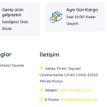
Geniş ürün
Aynı Gün Kargo
yelpazesi
Saat 16:00' Kadar
İstediginiz Ürün
Geçerli
Bizde
glar
İletişim
itemiz Yayında
Adres:
Pirebi, Taşcami
Uzunharmanlar Cd NO:114/A, 42010
Meram/Konya
İletişim:
(+90) 531 606 57 63
E-Posta:
info@dedehirdavat.com