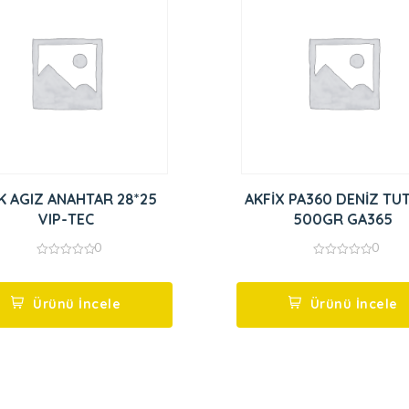
K AGIZ ANAHTAR 28*25
AKFİX PA360 DENİZ TU
VIP-TEC
500GR GA365
0
0
0
0
out
out
of
of
5
5
Ürünü İncele
Ürünü İncele