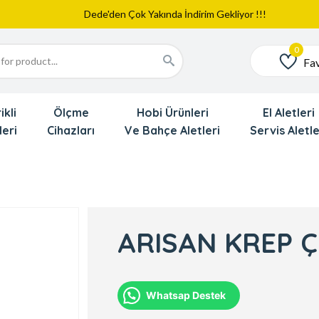
Web Sitemiz Yayında
Yeni Eklenen Ürünlerimizi İnceledinizmi ?
Dede'den Çok Yakında İndirim Gekliyor !!!
Fav
Favoriler
ikli
Ölçme
Hobi Ürünleri
El Aletleri
leri
Cihazları
Ve Bahçe Aletleri
Servis Aletle
ARISAN KREP Ç
Whatsap Destek