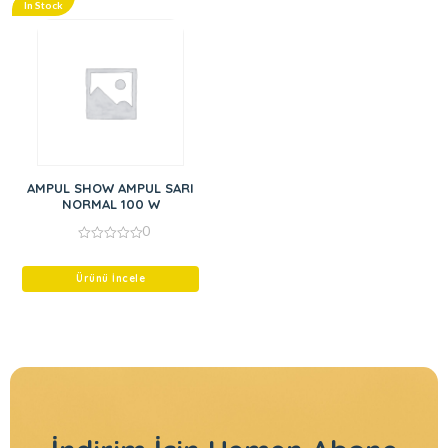
In Stock
AMPUL SHOW AMPUL SARI
NORMAL 100 W
0
0
out
of
Ürünü İncele
5