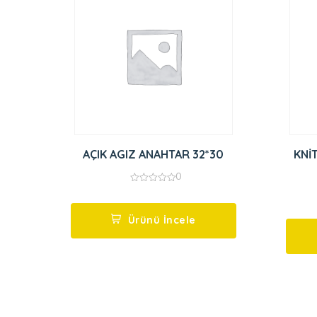
AÇIK AGIZ ANAHTAR 32*30
KNİ
0
0
out
of
5
Ürünü İncele