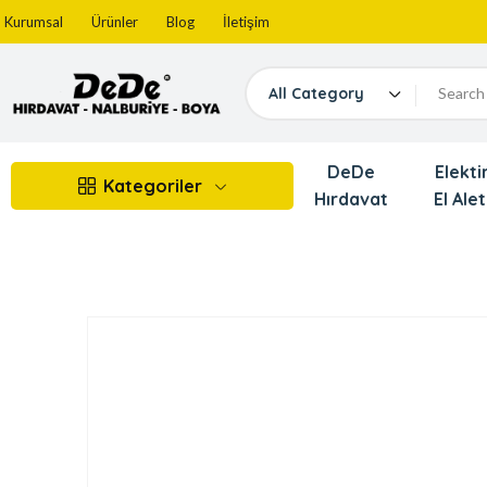
Kurumsal
Ürünler
Blog
İletişim
All Category
DeDe
Elektir
Kategoriler
Hırdavat
El Alet