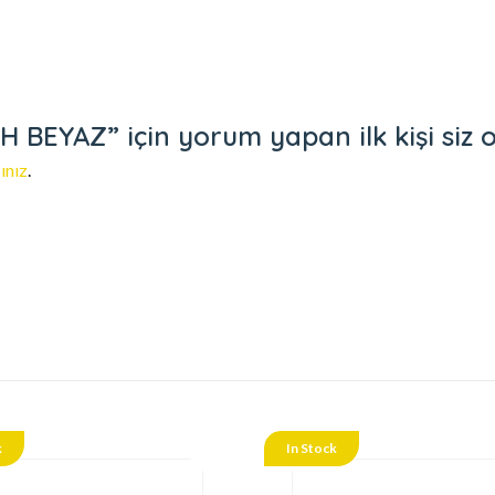
 BEYAZ” için yorum yapan ilk kişi siz 
ınız
.
k
In Stock