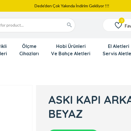
Web Sitemiz Yayında
Yeni Eklenen Ürünlerimizi İnceledinizmi ?
Dede'den Çok Yakında İndirim Gekliyor !!!
Fav
Favoriler
ikli
Ölçme
Hobi Ürünleri
El Aletleri
leri
Cihazları
Ve Bahçe Aletleri
Servis Aletle
ASKI KAPI ARK
BEYAZ