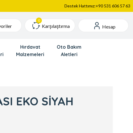
Destek Hattımız:+90 531 606 57 63
Karşılaştırma
oriler
Hesap
Hırdavat
Oto Bakım
ri
Malzemeleri
Aletleri
ASI EKO SİYAH