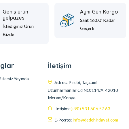
Geniş ürün
Aynı Gün Kargo
yelpazesi
Saat 16:00' Kadar
İstediginiz Ürün
Geçerli
Bizde
glar
İletişim
itemiz Yayında
Adres:
Pirebi, Taşcami
Uzunharmanlar Cd NO:114/A, 42010
Meram/Konya
İletişim:
(+90) 531 606 57 63
E-Posta:
info@dedehirdavat.com