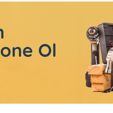
n
one Ol