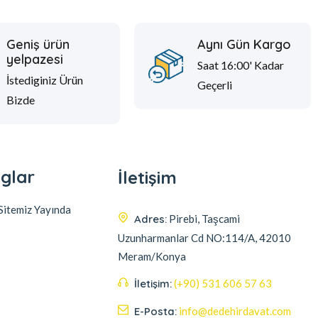
Geniş ürün
Aynı Gün Kargo
yelpazesi
Saat 16:00' Kadar
İstediginiz Ürün
Geçerli
Bizde
glar
İletişim
itemiz Yayında
Adres:
Pirebi, Taşcami
Uzunharmanlar Cd NO:114/A, 42010
Meram/Konya
İletişim:
(+90) 531 606 57 63
E-Posta:
info@dedehirdavat.com