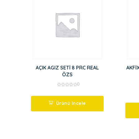
AÇIK AGIZ SETİ 8 PRC REAL
AKFİ
ÖZS
0
0
out
of
5
Ürünü İncele