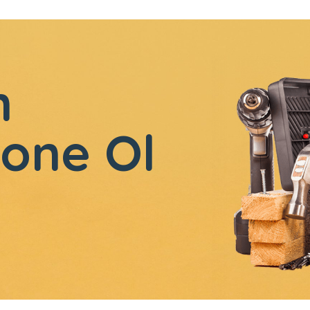
n
one Ol