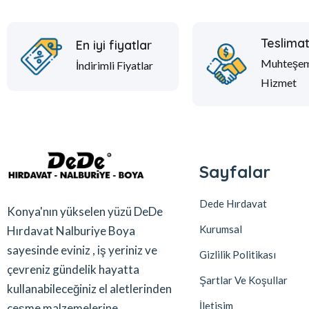
Teslima
En iyi fiyatlar
Muhteşe
İndirimli Fiyatlar
Hizmet
Sayfalar
Dede Hırdavat
Konya'nın yükselen yüzü DeDe
Kurumsal
Hırdavat Nalburiye Boya
sayesinde eviniz , iş yeriniz ve
Gizlilik Politikası
çevreniz gündelik hayatta
Şartlar Ve Koşullar
kullanabileceğiniz el aletlerinden
İletişim
çeşme malzemelerine ,