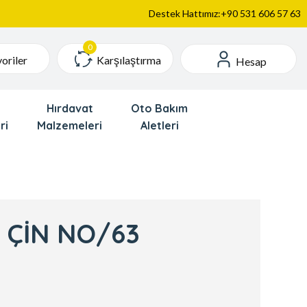
Destek Hattımız:+90 531 606 57 63
Karşılaştırma
oriler
Hesap
Hırdavat
Oto Bakım
ri
Malzemeleri
Aletleri
İ ÇİN NO/63