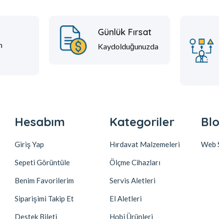
t
Günlük Fırsat
m
Kaydolduğunuzda
Hesabım
Kategoriler
Blo
Giriş Yap
Hırdavat Malzemeleri
Web S
Sepeti Görüntüle
Ölçme Cihazları
Benim Favorilerim
Servis Aletleri
Siparişimi Takip Et
El Aletleri
Destek Bileti
Hobi Ürünleri