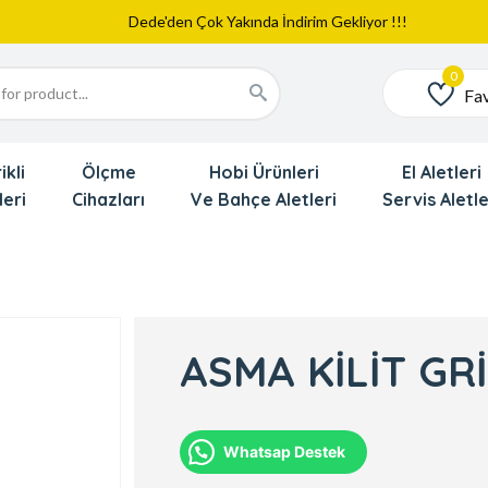
Web Sitemiz Yayında
Yeni Eklenen Ürünlerimizi İnceledinizmi ?
Dede'den Çok Yakında İndirim Gekliyor !!!
Fav
Favoriler
ikli
Ölçme
Hobi Ürünleri
El Aletleri
leri
Cihazları
Ve Bahçe Aletleri
Servis Aletle
ASMA KİLİT GR
Whatsap Destek