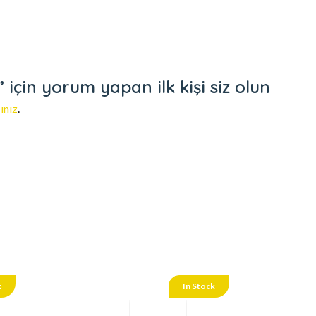
için yorum yapan ilk kişi siz olun
ınız
.
k
In Stock