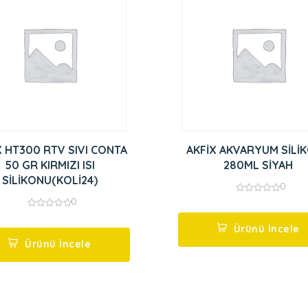
X HT300 RTV SIVI CONTA
AKFİX AKVARYUM SİLİ
50 GR KIRMIZI ISI
280ML SİYAH
SİLİKONU(KOLİ24)
0
0
0
out
0
of
out
5
Ürünü İncele
of
5
Ürünü İncele