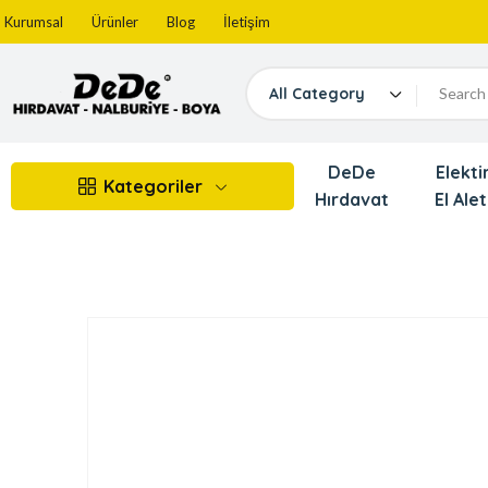
Kurumsal
Ürünler
Blog
İletişim
All Category
DeDe
Elektir
Kategoriler
Hırdavat
El Alet