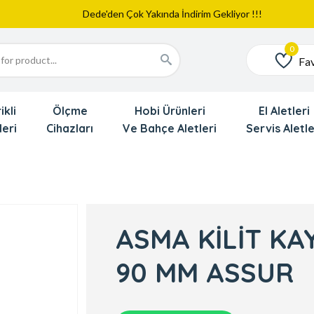
Web Sitemiz Yayında
Yeni Eklenen Ürünlerimizi İnceledinizmi ?
Dede'den Çok Yakında İndirim Gekliyor !!!
Fav
Favoriler
ikli
Ölçme
Hobi Ürünleri
El Aletleri
leri
Cihazları
Ve Bahçe Aletleri
Servis Aletle
ASMA KİLİT KA
90 MM ASSUR