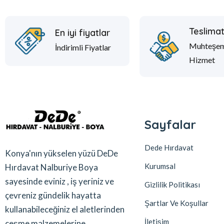
Teslima
En iyi fiyatlar
Muhteşe
İndirimli Fiyatlar
Hizmet
Sayfalar
Dede Hırdavat
Konya'nın yükselen yüzü DeDe
Kurumsal
Hırdavat Nalburiye Boya
sayesinde eviniz , iş yeriniz ve
Gizlilik Politikası
çevreniz gündelik hayatta
Şartlar Ve Koşullar
kullanabileceğiniz el aletlerinden
İletişim
çeşme malzemelerine ,