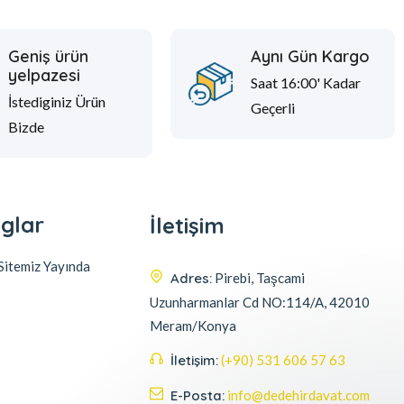
Geniş ürün
Aynı Gün Kargo
yelpazesi
Saat 16:00' Kadar
İstediginiz Ürün
Geçerli
Bizde
glar
İletişim
itemiz Yayında
Adres:
Pirebi, Taşcami
Uzunharmanlar Cd NO:114/A, 42010
Meram/Konya
İletişim:
(+90) 531 606 57 63
E-Posta:
info@dedehirdavat.com