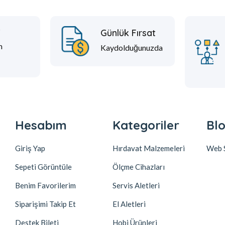
t
Günlük Fırsat
m
Kaydolduğunuzda
Hesabım
Kategoriler
Blo
Giriş Yap
Hırdavat Malzemeleri
Web S
Sepeti Görüntüle
Ölçme Cihazları
Benim Favorilerim
Servis Aletleri
Siparişimi Takip Et
El Aletleri
Destek Bileti
Hobi Ürünleri