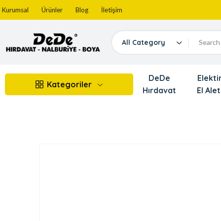
Kurumsal
Ürünler
Blog
İletişim
All Category
DeDe
Elektir
Kategoriler
Hırdavat
El Alet