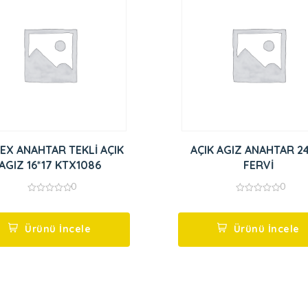
EX ANAHTAR TEKLİ AÇIK
AÇIK AGIZ ANAHTAR 2
AGIZ 16*17 KTX1086
FERVİ
0
0
0
0
out
out
of
of
5
5
Ürünü İncele
Ürünü İncele