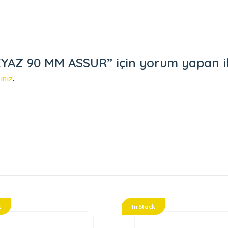
YAZ 90 MM ASSUR” için yorum yapan ilk 
ınız
.
k
In Stock