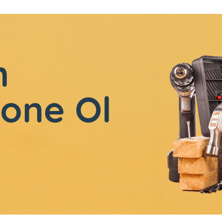
n
one Ol