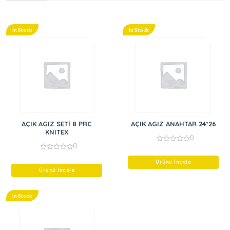
In Stock
In Stock
AÇIK AGIZ SETİ 8 PRC
AÇIK AGIZ ANAHTAR 24*26
KNITEX
0
0
0
out
0
of
out
Ürünü İncele
5
of
Ürünü İncele
5
In Stock