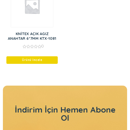
KNİTEX AÇIK AGIZ
ANAHTAR 6*7MM KTX-1081
0
0
out
of
Ürünü İncele
5
İndirim İçin
Hemen Abone
Ol