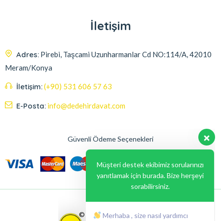
İletişim
Adres:
Pirebi, Taşcami Uzunharmanlar Cd NO:114/A, 42010
Meram/Konya
İletişim:
(+90) 531 606 57 63
E-Posta:
info@dedehirdavat.com
Güvenli Ödeme Seçenekleri
Müşteri destek ekibimiz sorularınızı
yanıtlamak için burada. Bize herşeyi
sorabilirsiniz.
Merhaba , size nasıl yardımcı
olabilirim ?
© 2024, Liabil Dizayn