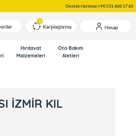
Destek Hattımız:+90 531 606 57 63
Karşılaştırma
oriler
Hesap
Hırdavat
Oto Bakım
ri
Malzemeleri
Aletleri
I İZMİR KIL