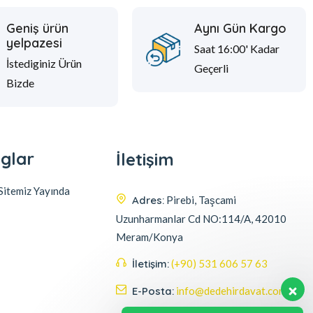
Geniş ürün
Aynı Gün Kargo
yelpazesi
Saat 16:00' Kadar
İstediginiz Ürün
Geçerli
Bizde
glar
İletişim
itemiz Yayında
Adres:
Pirebi, Taşcami
Uzunharmanlar Cd NO:114/A, 42010
Meram/Konya
İletişim:
(+90) 531 606 57 63
E-Posta:
info@dedehirdavat.com