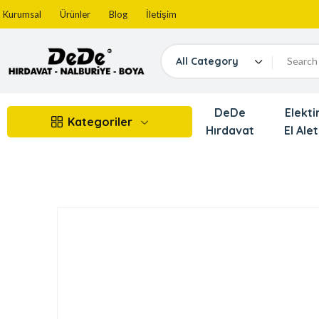
Kurumsal
Ürünler
Blog
İletişim
All Category
DeDe
Elektir
Kategoriler
Hırdavat
El Alet