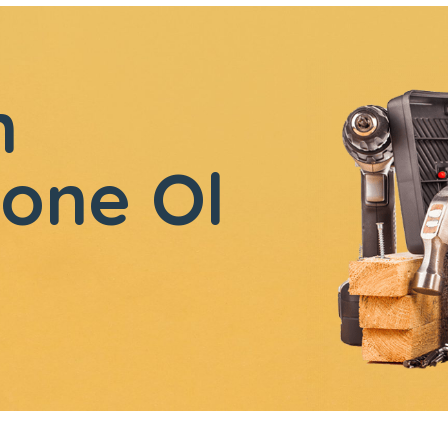
n
one Ol