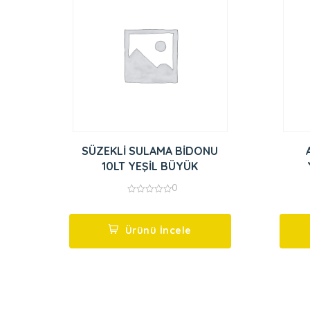
SÜZEKLİ SULAMA BİDONU
10LT YEŞİL BÜYÜK
0
0
out
of
5
Ürünü İncele