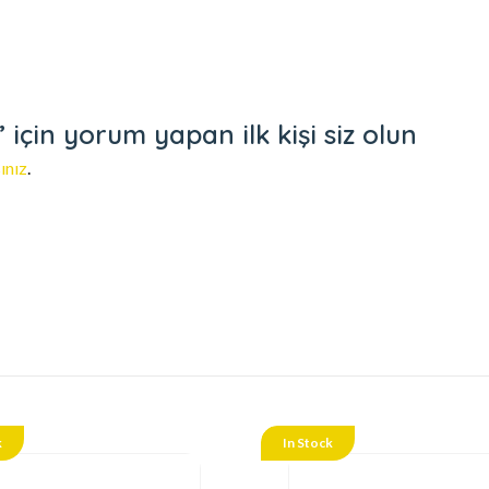
için yorum yapan ilk kişi siz olun
ınız
.
k
In Stock