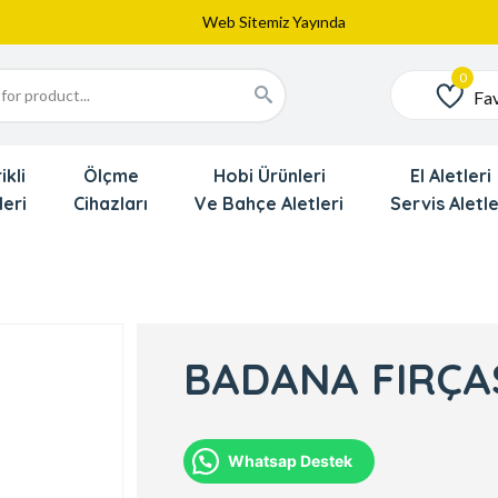
Web Sitemiz Yayında
Yeni Eklenen Ürünlerimizi İnceledinizmi ?
Dede'den Çok Yakında İndirim Gekliyor !!!
Fav
Favoriler
ikli
Ölçme
Hobi Ürünleri
El Aletleri
leri
Cihazları
Ve Bahçe Aletleri
Servis Aletle
BADANA FIRÇAS
Whatsap Destek