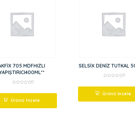
AKFİX 705 MDFHIZLI
SELSİX
YAPIŞTIRICI400ML**
0
0
0
out
0
of
out
5
Ürünü İncele
of
5
Ürünü İncele