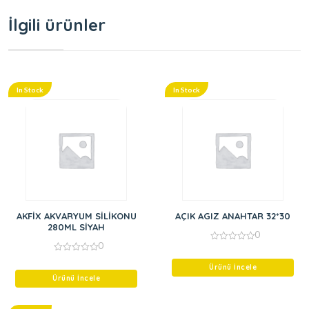
İlgili ürünler
In Stock
In Stock
AKFİX AKVARYUM SİLİKONU
AÇIK AGIZ ANAHTAR 32*30
280ML SİYAH
0
0
0
out
0
of
out
Ürünü İncele
5
of
Ürünü İncele
5