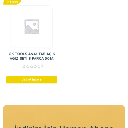
In Stock
GK TOOLS ANAHTAR AÇIK
AGIZ SETİ 8 PARÇA 501A
0
0
out
of
Ürünü İncele
5