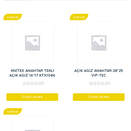
In Stock
In Stock
KNİTEX ANAHTAR TEKLİ
AÇIK AGIZ ANAHTAR 28*25
AÇIK AGIZ 16*17 KTX1086
VIP-TEC
0
0
0
0
out
out
of
of
Ürünü İncele
Ürünü İncele
5
5
In Stock