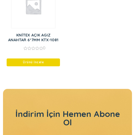
KNİTEX AÇIK AGIZ
ANAHTAR 6*7MM KTX-1081
0
0
out
of
Ürünü İncele
5
İndirim İçin
Hemen Abone
Ol