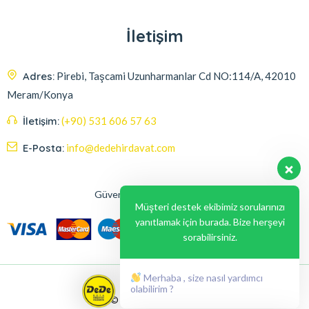
İletişim
Adres:
Pirebi, Taşcami Uzunharmanlar Cd NO:114/A, 42010
Meram/Konya
İletişim:
(+90) 531 606 57 63
E-Posta:
info@dedehirdavat.com
Güvenli Ödeme Seçenekleri
Müşteri destek ekibimiz sorularınızı
yanıtlamak için burada. Bize herşeyi
sorabilirsiniz.
Merhaba , size nasıl yardımcı
olabilirim ?
© 2024, Liabil Dizayn