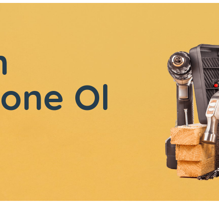
n
one Ol