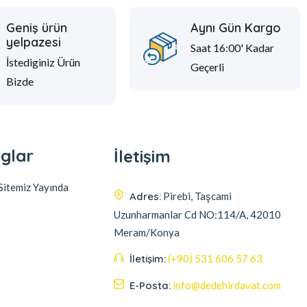
Geniş ürün
Aynı Gün Kargo
yelpazesi
Saat 16:00' Kadar
İstediginiz Ürün
Geçerli
Bizde
glar
İletişim
itemiz Yayında
Adres:
Pirebi, Taşcami
Uzunharmanlar Cd NO:114/A, 42010
Meram/Konya
İletişim:
(+90) 531 606 57 63
E-Posta:
info@dedehirdavat.com