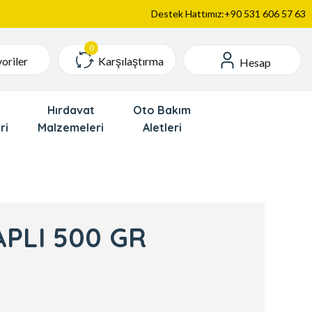
Destek Hattımız:+90 531 606 57 63
Karşılaştırma
oriler
Hesap
Hırdavat
Oto Bakım
ri
Malzemeleri
Aletleri
APLI 500 GR