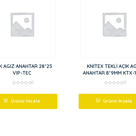
K AGIZ ANAHTAR 28*25
KNİTEX TEKLİ AÇIK A
VIP-TEC
ANAHTAR 8*9MM KTX-
0
0
0
0
out
out
of
of
5
5
Ürünü İncele
Ürünü İncele