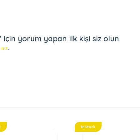
için yorum yapan ilk kişi siz olun
ınız
.
k
In Stock