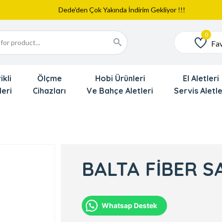
Web Sitemiz Yayında
Yeni Eklenen Ürünlerimizi İnceledinizmi ?
Dede'den Çok Yakında İndirim Gekliyor !!!
Fav
Favoriler
ikli
Ölçme
Hobi Ürünleri
El Aletleri
leri
Cihazları
Ve Bahçe Aletleri
Servis Aletle
BALTA FİBER S
Whatsap Destek