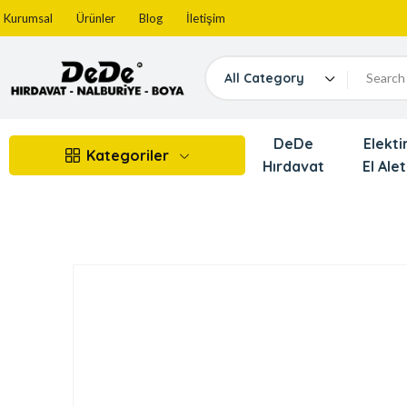
Kurumsal
Ürünler
Blog
İletişim
All Category
DeDe
Elektir
Kategoriler
Hırdavat
El Alet