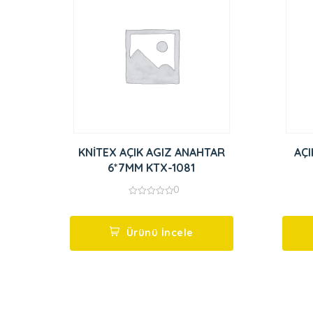
KNİTEX AÇIK AGIZ ANAHTAR
AÇI
6*7MM KTX-1081
0
0
out
of
5
Ürünü İncele