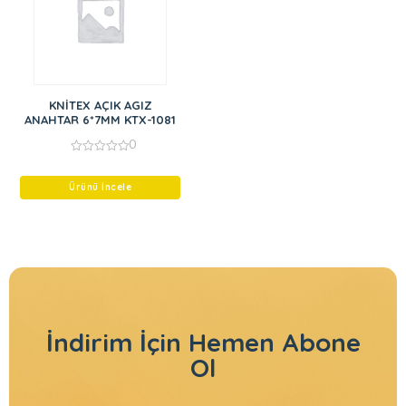
KNİTEX AÇIK AGIZ
ANAHTAR 6*7MM KTX-1081
0
0
out
of
Ürünü İncele
5
İndirim İçin
Hemen Abone
Ol