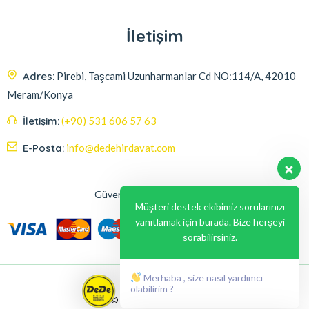
İletişim
Adres:
Pirebi, Taşcami Uzunharmanlar Cd NO:114/A, 42010
Meram/Konya
İletişim:
(+90) 531 606 57 63
E-Posta:
info@dedehirdavat.com
Güvenli Ödeme Seçenekleri
Müşteri destek ekibimiz sorularınızı
yanıtlamak için burada. Bize herşeyi
sorabilirsiniz.
Merhaba , size nasıl yardımcı
olabilirim ?
© 2024, Liabil Dizayn