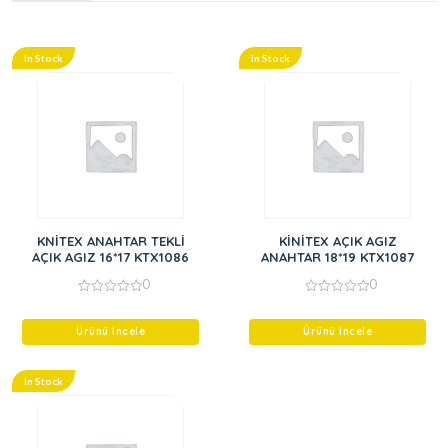
In Stock
In Stock
KNİTEX ANAHTAR TEKLİ
KİNİTEX AÇIK AGIZ
AÇIK AGIZ 16*17 KTX1086
ANAHTAR 18*19 KTX1087
0
0
0
0
out
out
of
of
Ürünü İncele
Ürünü İncele
5
5
In Stock