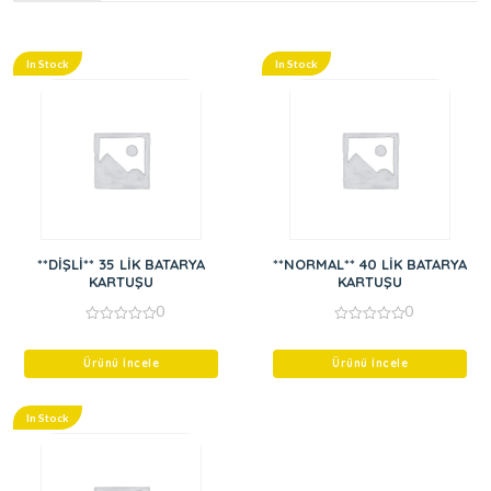
In Stock
In Stock
**DİŞLİ** 35 LİK BATARYA
**NORMAL** 40 LİK BATARYA
KARTUŞU
KARTUŞU
0
0
0
0
out
out
of
of
Ürünü İncele
Ürünü İncele
5
5
In Stock