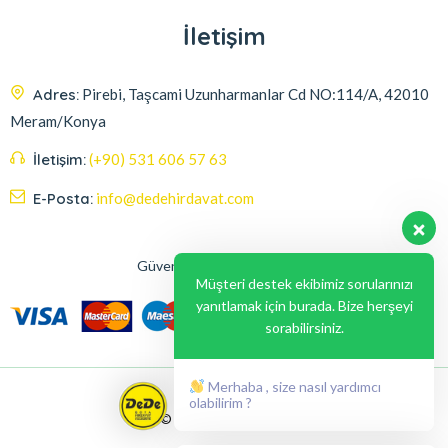
İletişim
Adres:
Pirebi, Taşcami Uzunharmanlar Cd NO:114/A, 42010
Meram/Konya
İletişim:
(+90) 531 606 57 63
E-Posta:
info@dedehirdavat.com
Güvenli Ödeme Seçenekleri
Müşteri destek ekibimiz sorularınızı
yanıtlamak için burada. Bize herşeyi
sorabilirsiniz.
Merhaba , size nasıl yardımcı
olabilirim ?
© 2024, Liabil Dizayn