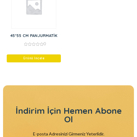
45*55 CM PANJURMATİK
0
0
out
of
Ürünü İncele
5
İndirim İçin
Hemen Abone
Ol
E-posta Adresinizi Girmeniz Yeterlidir.