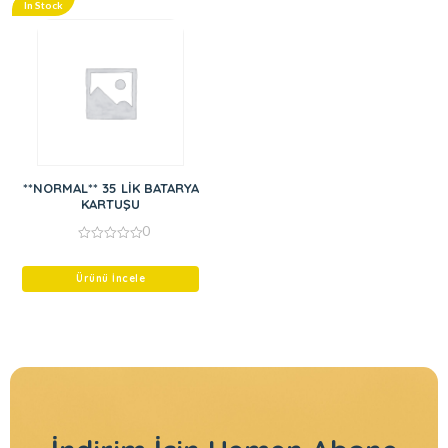
In Stock
**NORMAL** 35 LİK BATARYA
KARTUŞU
0
0
out
of
Ürünü İncele
5