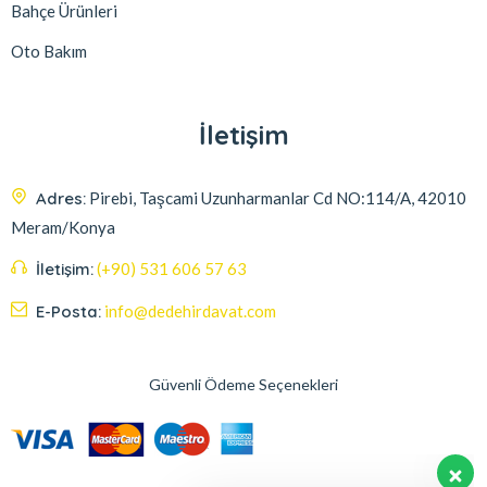
Bahçe Ürünleri
Oto Bakım
İletişim
Adres:
Pirebi, Taşcami Uzunharmanlar Cd NO:114/A, 42010
Meram/Konya
İletişim:
(+90) 531 606 57 63
E-Posta:
info@dedehirdavat.com
Güvenli Ödeme Seçenekleri
Müşteri destek ekibimiz sorularınızı
yanıtlamak için burada. Bize herşeyi
sorabilirsiniz.