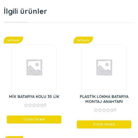
İlgili ürünler
In Stock
In Stock
MİX BATARYA KOLU 35 LİK
PLASTİK LOKMA BATARYA
MONTAJ ANAHTARI
0
0
0
out
0
of
Ürünü İncele
out
5
of
Ürünü İncele
5