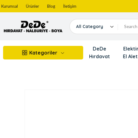
Kurumsal
Ürünler
Blog
İletişim
All Category
DeDe
Elektir
Kategoriler
Hırdavat
El Alet