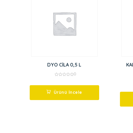
DYO CİLA 0,5 L
KA
0
0
out
of
5
Ürünü İncele