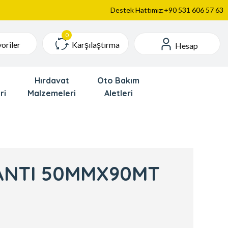
Destek Hattımız:+90 531 606 57 63
Karşılaştırma
oriler
Hesap
Hırdavat
Oto Bakım
ri
Malzemeleri
Aletleri
ANTI 50MMX90MT