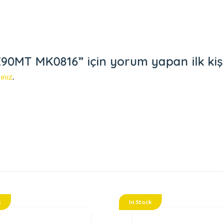
MT MK0816” için yorum yapan ilk kişi 
ınız
.
k
In Stock