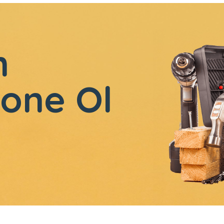
n
one Ol