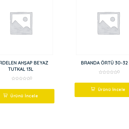
RDELEN AHŞAP BEYAZ
BRANDA ÖRTÜ 30-32
TUTKAL 13L
0
0
0
out
0
of
out
5
Ürünü İncele
of
5
Ürünü İncele