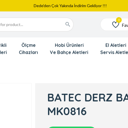
Web Sitemiz Yayında
Yeni Eklenen Ürünlerimizi İnceledinizmi ?
Dede'den Çok Yakında İndirim Gekliyor !!!
Fav
Favoriler
ikli
Ölçme
Hobi Ürünleri
El Aletleri
leri
Cihazları
Ve Bahçe Aletleri
Servis Aletle
BATEC DERZ B
MK0816