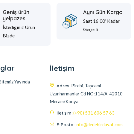
Geniş ürün
Aynı Gün Kargo
yelpazesi
Saat 16:00' Kadar
İstediginiz Ürün
Geçerli
Bizde
glar
İletişim
itemiz Yayında
Adres:
Pirebi, Taşcami
Uzunharmanlar Cd NO:114/A, 42010
Meram/Konya
İletişim:
(+90) 531 606 57 63
E-Posta:
info@dedehirdavat.com