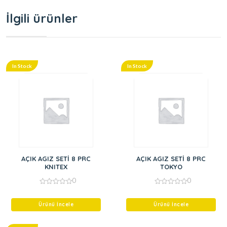
İlgili ürünler
In Stock
In Stock
AÇIK AGIZ SETİ 8 PRC
AÇIK AGIZ SETİ 8 PRC
KNITEX
TOKYO
0
0
0
0
out
out
of
of
Ürünü İncele
Ürünü İncele
5
5