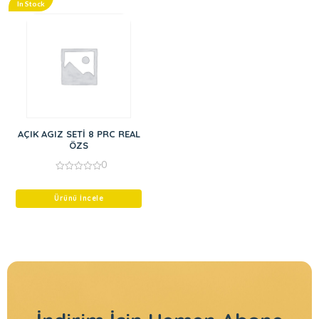
In Stock
AÇIK AGIZ SETİ 8 PRC REAL
ÖZS
0
0
out
of
Ürünü İncele
5