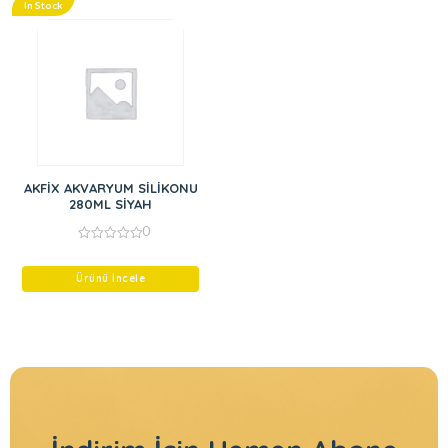
In Stock
AKFİX AKVARYUM SİLİKONU
280ML SİYAH
0
0
out
of
Ürünü İncele
5