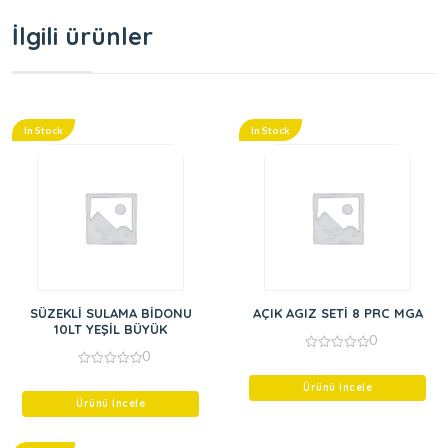
İlgili ürünler
In Stock
In Stock
SÜZEKLİ SULAMA BİDONU
AÇIK AGIZ SETİ 8 PRC MGA
10LT YEŞİL BÜYÜK
0
0
0
out
0
of
out
Ürünü İncele
5
of
Ürünü İncele
5