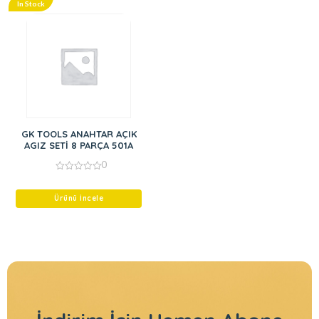
In Stock
GK TOOLS ANAHTAR AÇIK
AGIZ SETİ 8 PARÇA 501A
0
0
out
of
Ürünü İncele
5