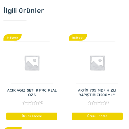
İlgili ürünler
In Stock
In Stock
AÇIK AGIZ SETİ 8 PRC REAL
AKFİX 705 MDF HIZLI
ÖZS
YAPIŞTIRICI200ML**
0
0
0
0
out
out
of
of
Ürünü İncele
Ürünü İncele
5
5