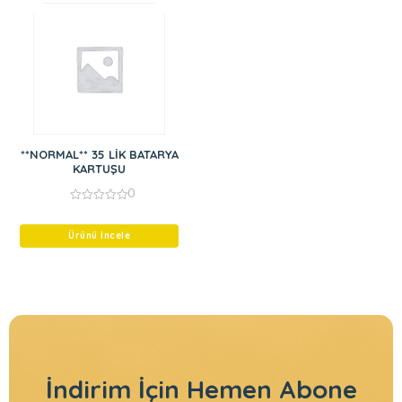
**NORMAL** 35 LİK BATARYA
KARTUŞU
0
0
out
of
Ürünü İncele
5
İndirim İçin
Hemen Abone