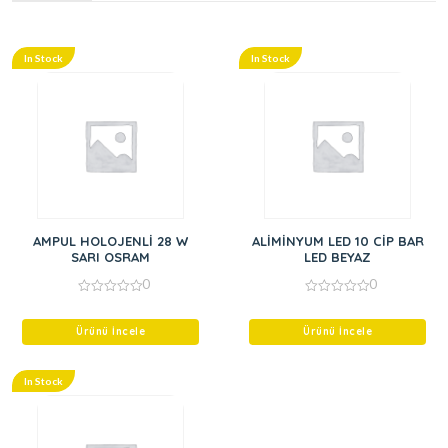
In Stock
In Stock
AMPUL HOLOJENLİ 28 W
ALİMİNYUM LED 10 CİP BAR
SARI OSRAM
LED BEYAZ
0
0
0
0
out
out
of
of
Ürünü İncele
Ürünü İncele
5
5
In Stock