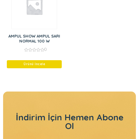
AMPUL SHOW AMPUL SARI
NORMAL 100 W
0
0
out
of
Ürünü İncele
5
İndirim İçin
Hemen Abone
Ol