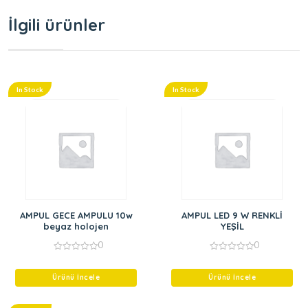
İlgili ürünler
In Stock
In Stock
AMPUL GECE AMPULU 10w
AMPUL LED 9 W RENKLİ
beyaz holojen
YEŞİL
0
0
0
0
out
out
of
of
Ürünü İncele
Ürünü İncele
5
5