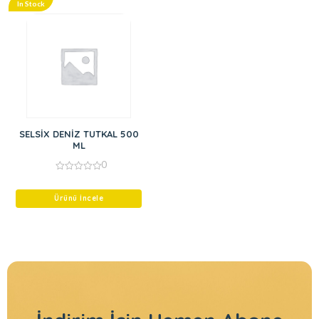
In Stock
SELSİX DENİZ TUTKAL 500
ML
0
0
out
of
Ürünü İncele
5