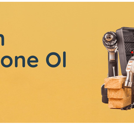
n
one Ol