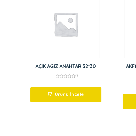
AÇIK AGIZ ANAHTAR 32*30
AKF
0
0
out
of
5
Ürünü İncele