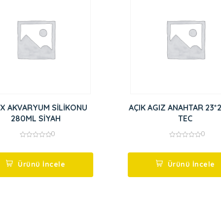
İX AKVARYUM SİLİKONU
AÇIK AGIZ ANAHTAR 23*2
280ML SİYAH
TEC
0
0
0
0
out
out
of
of
5
5
Ürünü İncele
Ürünü İncele