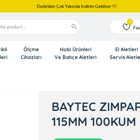
Web Sitemiz Yayında
Yeni Eklenen Ürünlerimizi İnceledinizmi ?
Dede'den Çok Yakında İndirim Gekliyor !!!
Fav
Favoriler
ikli
Ölçme
Hobi Ürünleri
El Aletleri
leri
Cihazları
Ve Bahçe Aletleri
Servis Aletle
BAYTEC ZIMPAR
115MM 100KUM