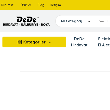
Kurumsal
Ürünler
Blog
İletişim
All Category
DeDe
Elektir
Kategoriler
Hırdavat
El Alet