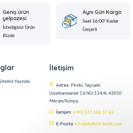
Geniş ürün
Aynı Gün Kargo
yelpazesi
Saat 16:00' Kadar
İstediginiz Ürün
Geçerli
Bizde
glar
İletişim
itemiz Yayında
Adres:
Pirebi, Taşcami
Uzunharmanlar Cd NO:114/A, 42010
Meram/Konya
İletişim:
(+90) 531 606 57 63
E-Posta:
info@dedehirdavat.com