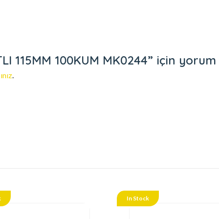
I 115MM 100KUM MK0244” için yorum yap
ınız
.
k
In Stock