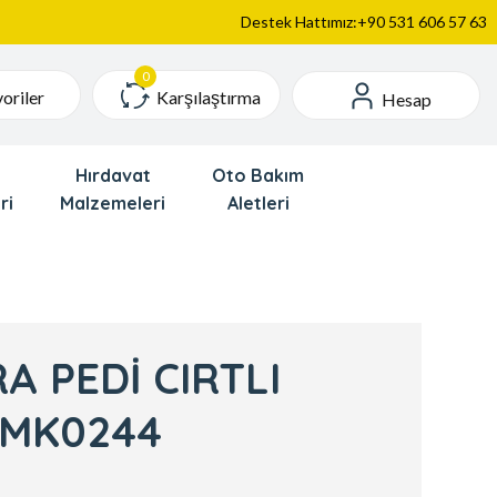
Destek Hattımız:+90 531 606 57 63
Karşılaştırma
oriler
Hesap
Hırdavat
Oto Bakım
ri
Malzemeleri
Aletleri
A PEDİ CIRTLI
 MK0244