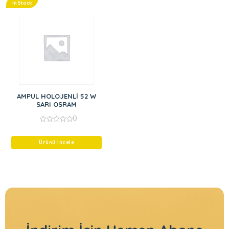
In Stock
AMPUL HOLOJENLİ 52 W
SARI OSRAM
0
0
out
of
Ürünü İncele
5