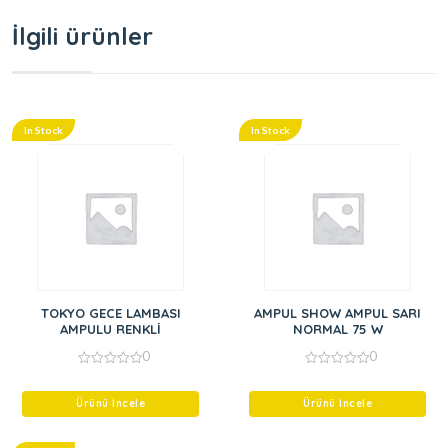
İlgili ürünler
In Stock
In Stock
TOKYO GECE LAMBASI
AMPUL SHOW AMPUL SARI
AMPULU RENKLİ
NORMAL 75 W
0
0
0
0
out
out
of
of
Ürünü İncele
Ürünü İncele
5
5