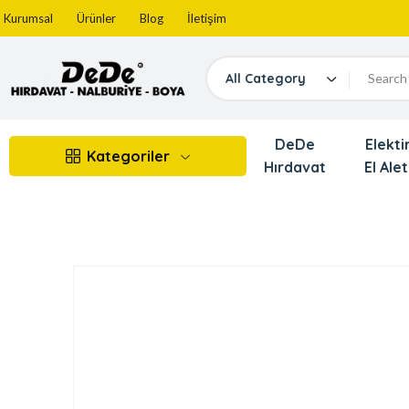
Kurumsal
Ürünler
Blog
İletişim
All Category
DeDe
Elektir
Kategoriler
Hırdavat
El Alet