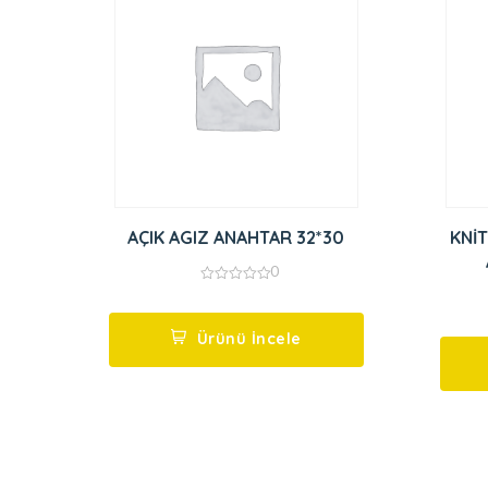
AÇIK AGIZ ANAHTAR 32*30
KNİT
0
0
out
of
5
Ürünü İncele