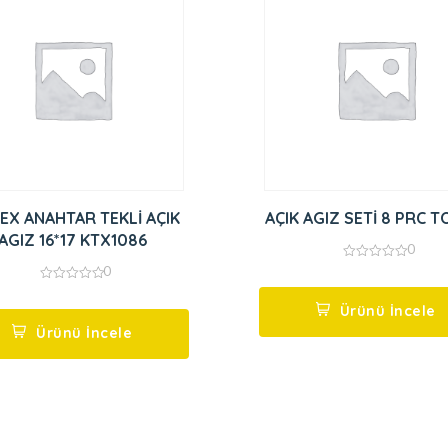
EX ANAHTAR TEKLİ AÇIK
AÇIK AGIZ SETİ 8 PRC 
AGIZ 16*17 KTX1086
0
0
0
out
0
of
out
5
Ürünü İncele
of
5
Ürünü İncele