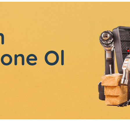
n
one Ol