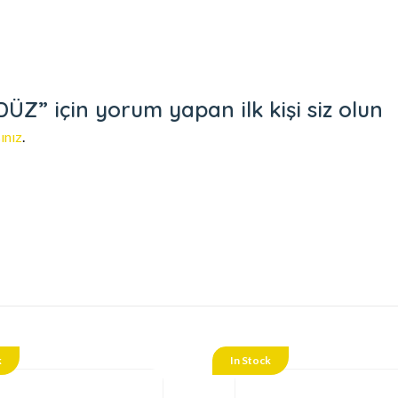
” için yorum yapan ilk kişi siz olun
ınız
.
k
In Stock