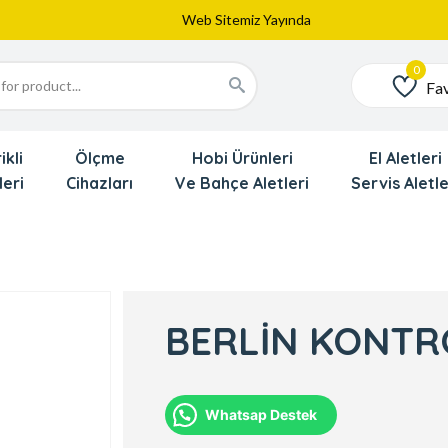
Yeni Eklenen Ürünlerimizi İnceledinizmi ?
Dede'den Çok Yakında İndirim Gekliyor !!!
Fav
Favoriler
ikli
Ölçme
Hobi Ürünleri
El Aletleri
leri
Cihazları
Ve Bahçe Aletleri
Servis Aletle
BERLİN KONTR
Whatsap Destek