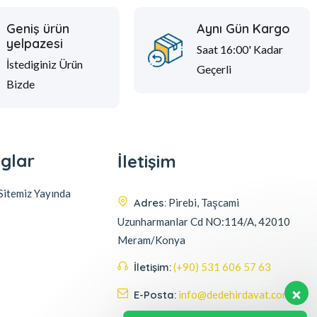
Geniş ürün
Aynı Gün Kargo
yelpazesi
Saat 16:00' Kadar
İstediginiz Ürün
Geçerli
Bizde
glar
İletişim
itemiz Yayında
Adres:
Pirebi, Taşcami
Uzunharmanlar Cd NO:114/A, 42010
Meram/Konya
İletişim:
(+90) 531 606 57 63
E-Posta:
info@dedehirdavat.com