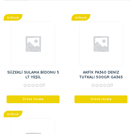
In Stock
In Stock
SÜZEKLİ SULAMA BİDONU 5
AKFİX PA360 DENİZ
LT YEŞİL
TUTKALI 500GR GA365
0
0
0
0
out
out
of
of
Ürünü İncele
Ürünü İncele
5
5
In Stock