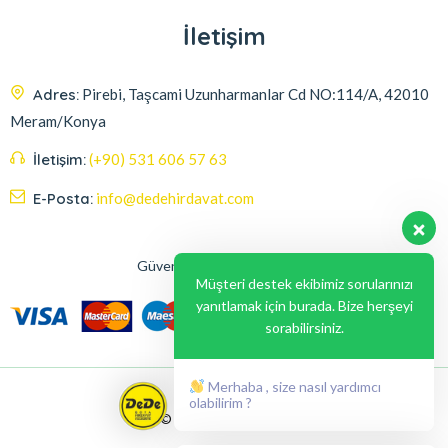
İletişim
Adres:
Pirebi, Taşcami Uzunharmanlar Cd NO:114/A, 42010
Meram/Konya
İletişim:
(+90) 531 606 57 63
E-Posta:
info@dedehirdavat.com
Güvenli Ödeme Seçenekleri
Müşteri destek ekibimiz sorularınızı
yanıtlamak için burada. Bize herşeyi
sorabilirsiniz.
Merhaba , size nasıl yardımcı
olabilirim ?
© 2024, Liabil Dizayn