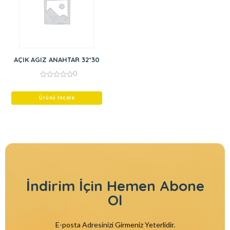
AÇIK AGIZ ANAHTAR 32*30
0
0
out
of
Ürünü İncele
5
İndirim İçin
Hemen Abone
Ol
E-posta Adresinizi Girmeniz Yeterlidir.